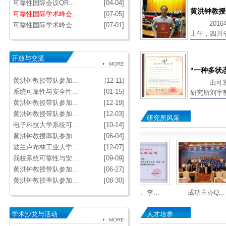
可靠性国际会议QR...
[04-04]
黄洪钟教授等
可靠性国际学术峰会...
[07-05]
2016年
可靠性国际学术峰会...
[07-01]
上午，四川
新、科技奖..
开放与交流
MORE
“一种多状态
黄洪钟教授带队参加...
[12-11]
由可靠
系统可靠性与安全性...
[01-15]
研究所刘宇
黄洪钟教授带队参加...
[12-19]
请的&ldquo..
黄洪钟教授带队参加...
[12-03]
研究所风采
电子科技大学系统可...
[10-14]
黄洪钟教授率队参加...
[06-04]
波兰卢布林工业大学...
[12-07]
我校系统可靠性与安...
[09-09]
黄洪钟教授带队参加...
[06-27]
黄洪钟教授率队参加...
[08-30]
可靠性工程...
“一种面向...
汪忠来、李...
成功主办Q
学术沙龙与活动
人才培养
MORE